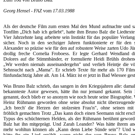
Georg Hensel - FAZ
vom
17.03.1988
AIs der deutsche Film zum ersten Mal den Mund aufmachte und s
Tonfilm „Dich hab ich geliebt“, hatte ihm Bruno Balz die Liedtexte
Vier Jahrzehnte lang arbeitete sein Instinkt für das populäre Verlan
sicher. Noch in den sechziger Jahren funktionierte er für den s
Alexander so präzise wie für den auf robustere Weise zarten Udo Jü
drollig freche Cornelia Froboess. Er legte Gerhard Wendland d
Dolores auf die Stimmbänder, er formulierte Heidi Brühls drohen
„Wir werden niemals auseinandergehn" und verlieh Heintje die vö
Sehnsucht nach „Mama". Er schrieb Texte für mehr als 170 Fil
fünfundachtzig Jahre alt. Am 14. März ist er jetzt in Bad Wiessee ges
Was Bruno Balz schrieb, das sangen in den Kriegsjahren alle: damal
bekannteste Autor gewesen, hätte ihn nur jemand gekannt. Sei
genannt, doch blieb er so anonym wie noch heute seine Biographie.
Heinz Rühmann geworden ohne seine absolut nicht überzeugend
„Ich brech' die Herzen der stolzesten Frau'n", ohne seinen mit 
fröhlich gemachten Trotz „Das kann doch einen Seemann nicht ersch
Typus des schüchternen Helden, als der Rühmann berühmt geworde
Balz hat ihn mitgeprägt. Und Zarah Leander? Was hätte ihrem an
mehr wohltun können als „Kann denn Liebe Sünde sein"? Und 
hätte ihr ein Lied erzählt, wenn nicht der von Bruno Balz en