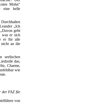
„Roten Mohn"
 eine helle
 Durchhalten
Leander „Ich
 „Davon geht
, was er sich
 er für alle
 nicht an die
n seelischen
Liedzeile das,
itz, Charme,
 unfehlbar wie
enie.
r der FAZ für
elführer von