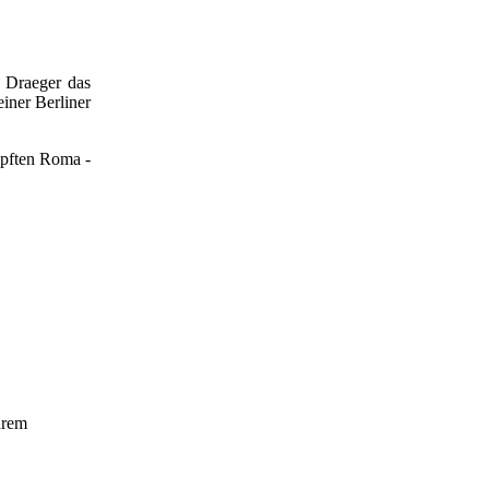
 Draeger das
iner Berliner
pften Roma -
hrem