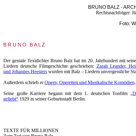
BRUNO BALZ - ARCH
Rechtsnachfolger: J
Foto: W
B R U N O B A L Z
Der geniale Textdichter Bruno Balz hat im 20. Jahrhundert mit sein
Liedern deutsche Filmgeschichte geschrieben:
Zarah Leander, He
und Johannes Heesters
wurden mit Balz – Liedern unvergessliche Sta
Außerdem schrieb er
Opern, Operetten und Musikalische Komödien
.
Seine große Karriere begann mit dem 1. deutschen Tonfilm
„D
geliebt“
1929 in seiner Geburtsstadt Berlin.
TEXTE FÜR MILLIONEN
Zum Tod von Bruno Balz