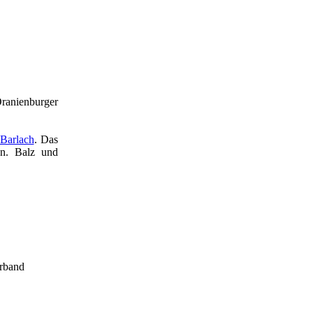
Oranienburger
 Barlach
. Das
en. Balz und
rband