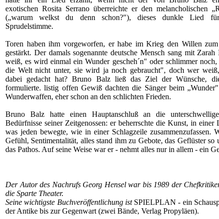
exotischen Rosita Serrano überreichte er den melancholischen 
(„warum welkst du denn schon?"), dieses dunkle Lied für
Sprudelstimme.
Toren haben ihm vorgeworfen, er habe im Krieg den Willen zum
gestärkt. Der damals sogenannte deutsche Mensch sang mit Zarah 
weiß, es wird einmal ein Wunder gescheh´n" oder schlimmer noch,
die Welt nicht unter, sie wird ja noch gebraucht", doch wer weiß
dabei gedacht hat? Bruno Balz ließ das Ziel der Wünsche, die
formulierte. listig offen Gewiß dachten die Sänger beim „Wunder"
Wunderwaffen, eher schon an den schlichten Frieden.
Bruno Balz hatte einen Hauptanschluß an die unterschwellige
Bedürfnisse seiner Zeitgenossen: er beherrschte die Kunst, in einer 
was jeden bewegte, wie in einer Schlagzeile zusammenzufassen. W
Gefühl, Sentimentalität, alles stand ihm zu Gebote, das Geflüster so
das Pathos. Auf seine Weise war er - nehmt alles nur in allem - ein G
Der Autor des Nachrufs Georg Hensel war bis 1989 der Chefkritike
die Sparte Theater.
Seine wichtigste Buchveröffentlichung ist
SPIELPLAN - ein Schauspi
der Antike bis zur Gegenwart (zwei Bände, Verlag Propyläen).