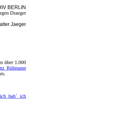
IV BERLIN
ürgen Draeger
alter Jaeger
en über 1.000
inz Rühmann
rs.
ich hab´ ich