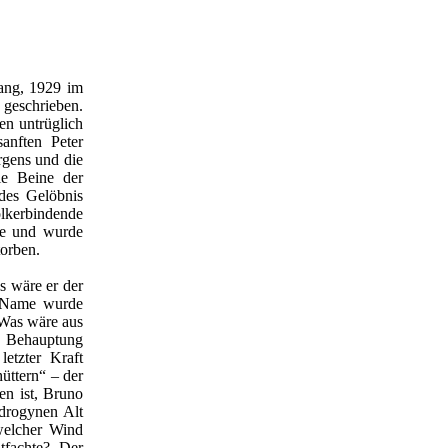
ang, 1929 im
 geschrieben.
gen untrüglich
anften Peter
rgens und die
ie Beine der
des Gelöbnis
lkerbindende
me und wurde
torben.
s wäre er der
n Name wurde
 Was wäre aus
e Behauptung
letzter Kraft
üttern“ – der
n ist, Bruno
drogynen Alt
welcher Wind
tfachte? Der