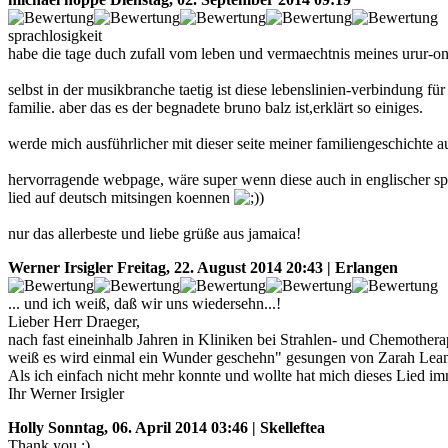
sprachlosigkeit
habe die tage duch zufall vom leben und vermaechtnis meines urur-on
selbst in der musikbranche taetig ist diese lebenslinien-verbindung fü
familie. aber das es der begnadete bruno balz ist,erklärt so einiges.
werde mich ausführlicher mit dieser seite meiner familiengeschichte a
hervorragende webpage, wäre super wenn diese auch in englischer spr
lied auf deutsch mitsingen koennen
)
nur das allerbeste und liebe grüße aus jamaica!
Werner Irsigler
Freitag, 22. August 2014 20:43 | Erlangen
... und ich weiß, daß wir uns wiedersehn...!
Lieber Herr Draeger,
nach fast eineinhalb Jahren in Kliniken bei Strahlen- und Chemotherap
weiß es wird einmal ein Wunder geschehn" gesungen von Zarah Leand
Als ich einfach nicht mehr konnte und wollte hat mich dieses Lied 
Ihr Werner Irsigler
Holly
Sonntag, 06. April 2014 03:46 | Skelleftea
Thank you :)