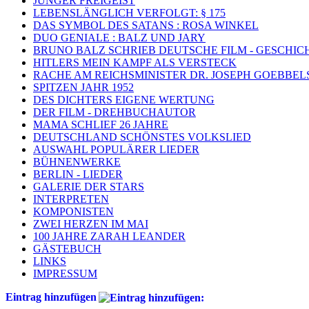
JUNGER FREIGEIST
LEBENSLÄNGLICH VERFOLGT: § 175
DAS SYMBOL DES SATANS : ROSA WINKEL
DUO GENIALE : BALZ UND JARY
BRUNO BALZ SCHRIEB DEUTSCHE FILM - GESCHIC
HITLERS MEIN KAMPF ALS VERSTECK
RACHE AM REICHSMINISTER DR. JOSEPH GOEBBEL
SPITZEN JAHR 1952
DES DICHTERS EIGENE WERTUNG
DER FILM - DREHBUCHAUTOR
MAMA SCHLIEF 26 JAHRE
DEUTSCHLAND SCHÖNSTES VOLKSLIED
AUSWAHL POPULÄRER LIEDER
BÜHNENWERKE
BERLIN - LIEDER
GALERIE DER STARS
INTERPRETEN
KOMPONISTEN
ZWEI HERZEN IM MAI
100 JAHRE ZARAH LEANDER
GÄSTEBUCH
LINKS
IMPRESSUM
Eintrag hinzufügen