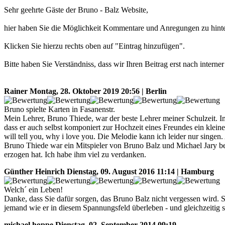
Sehr geehrte Gäste der Bruno - Balz Website,
hier haben Sie die Möglichkeit Kommentare und Anregungen zu hinte
Klicken Sie hierzu rechts oben auf "Eintrag hinzufügen".
Bitte haben Sie Verständniss, dass wir Ihren Beitrag erst nach intern
Rainer
Montag, 28. Oktober 2019 20:56 | Berlin
Bruno spielte Karten in Fasanenstr.
Mein Lehrer, Bruno Thiede, war der beste Lehrer meiner Schulzeit. Im 
dass er auch selbst komponiert zur Hochzeit eines Freundes ein kleines 
will tell you, why i love you. Die Melodie kann ich leider nur singen.
Bruno Thiede war ein Mitspieler von Bruno Balz und Michael Jary bei
erzogen hat. Ich habe ihm viel zu verdanken.
Günther Heinrich
Dienstag, 09. August 2016 11:14 | Hamburg
Welch´ ein Leben!
Danke, dass Sie dafür sorgen, das Bruno Balz nicht vergessen wird.
jemand wie er in diesem Spannungsfeld überleben - und gleichzeitig so
michael hoppe
Dienstag, 02. September 2014 09:19