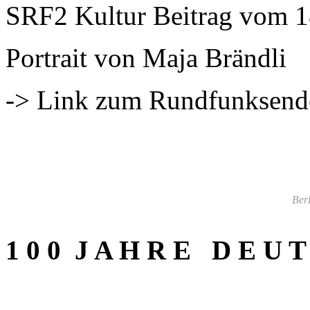
SRF2 Kultur Beitrag vom 1
Portrait von Maja Brändli
-> Link zum Rundfunksend
Berl
1 0 0 J A H R E D E U T