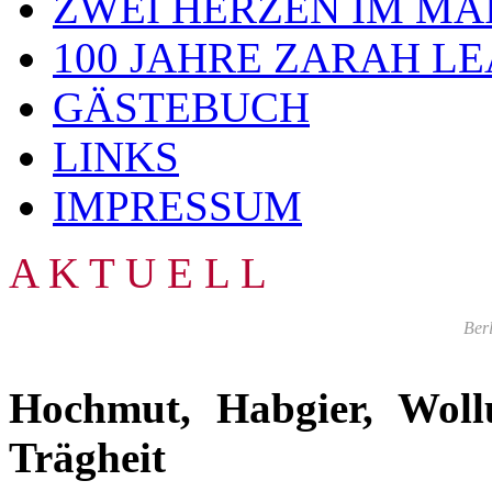
ZWEI HERZEN IM MA
100 JAHRE ZARAH L
GÄSTEBUCH
LINKS
IMPRESSUM
A K T U E L L
Berl
Hochmut, Habgier, Wollu
Trägheit