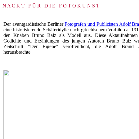
N A C K T F Ü R D I E F O T O K U N S T
Der avantgardistische Berliner
Fotografen und Publizisten Adolf Br
eine historisierende Schäferidylle nach griechischem Vorbild ca. 19
den Knaben Bruno Balz als Modell aus. Diese Aktaufnahmen 
Gedichte und Erzählungen des jungen Autoren Bruno Balz wu
Zeitschrift "Der Eigene" veröffentlicht, die Adolf Brand 
herausbrachte.