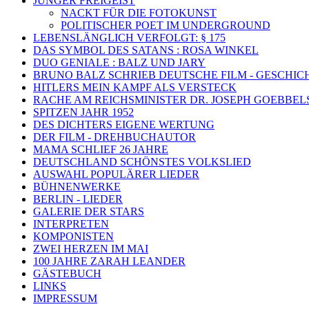
JUNGER FREIGEIST
NACKT FÜR DIE FOTOKUNST
POLITISCHER POET IM UNDERGROUND
LEBENSLÄNGLICH VERFOLGT: § 175
DAS SYMBOL DES SATANS : ROSA WINKEL
DUO GENIALE : BALZ UND JARY
BRUNO BALZ SCHRIEB DEUTSCHE FILM - GESCHIC
HITLERS MEIN KAMPF ALS VERSTECK
RACHE AM REICHSMINISTER DR. JOSEPH GOEBBEL
SPITZEN JAHR 1952
DES DICHTERS EIGENE WERTUNG
DER FILM - DREHBUCHAUTOR
MAMA SCHLIEF 26 JAHRE
DEUTSCHLAND SCHÖNSTES VOLKSLIED
AUSWAHL POPULÄRER LIEDER
BÜHNENWERKE
BERLIN - LIEDER
GALERIE DER STARS
INTERPRETEN
KOMPONISTEN
ZWEI HERZEN IM MAI
100 JAHRE ZARAH LEANDER
GÄSTEBUCH
LINKS
IMPRESSUM