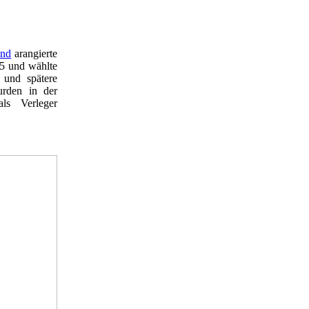
and
arangierte
15 und wählte
und spätere
rden in der
als Verleger